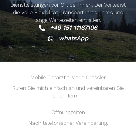
Dienstleistungen vor Ort bei Ihnen. Der Vorteil ist
die volle Flexibilität. Transport Ihres Tieres und
lange Wartezeiten entfallen.
+49 151 11187106
whatsApp
Mobile Tierärztin Marie Dressler
Rufen Sie mich einfach an und vereinbaren Sie
einen Termin.
Öffnungzeiten
Nach telefonischer Vereinbarung.